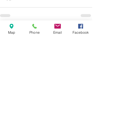
Mostra tutti
Post recenti
Map
Phone
Email
Facebook