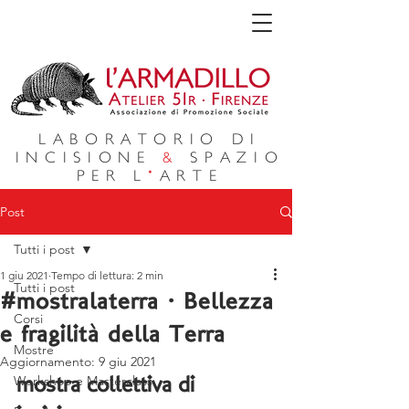
LABORATORIO DI
INCISIONE
&
SPAZIO
PER L
'
ARTE
Post
Tutti i post
1 giu 2021
Tempo di lettura: 2 min
Tutti i post
#mostralaterra · Bellezza
Corsi
e fragilità della Terra
Mostre
Aggiornamento:
9 giu 2021
Workshop e Masterclass
mostra collettiva di 