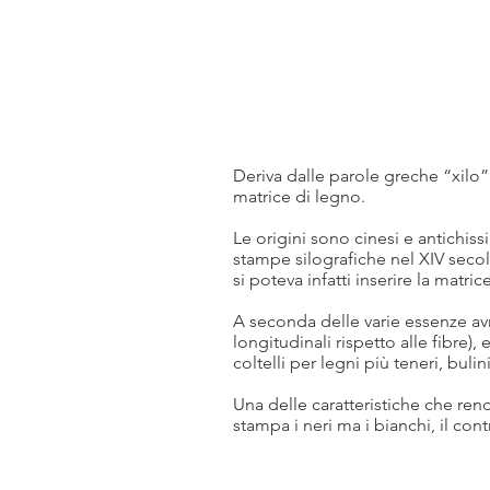
Deriva dalle parole greche “xilo” 
matrice di legno.
Le origini sono cinesi e antichis
stampe silografiche nel XIV secolo
si poteva infatti inserire la ma
A seconda delle varie essenze avre
longitudinali rispetto alle fibre)
coltelli per legni più teneri, bulin
Una delle caratteristiche che rend
stampa i neri ma i bianchi, il con