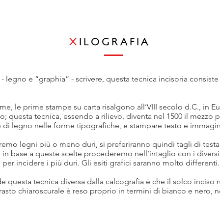
X
ILOGRAFIA
- legno e “graphia” - scrivere, questa tecnica incisoria consiste 
sime, le prime stampe su carta risalgono all’VIII secolo d.C., in
; questa tecnica, essendo a rilievo, diventa nel 1500 il mezzo per
trice di legno nelle forme tipografiche, e stampare testo e imm
mo legni più o meno duri, si preferiranno quindi tagli di testa o
, e in base a queste scelte procederemo nell’intaglio con i diversi
i per incidere i più duri. Gli esiti grafici saranno molto differenti.
e questa tecnica diversa dalla calcografia è che il solco inciso 
trasto chiaroscurale è reso proprio in termini di bianco e nero, n