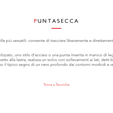
P
UNTASECCA
delle più versatili: consente di tracciare liberamente e direttame
lizzato, uno stilo d’acciaio o una punta inserita in manico di le
tto alla lastra, realizza un solco con sollevamenti ai lati, detti 
 il tipico segno di un nero profondo dai contorni morbidi e vel
Torna a Tecniche