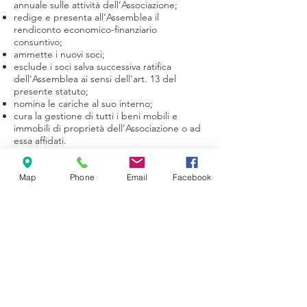
annuale sulle attività dell’Associazione;
redige e presenta all’Assemblea il
rendiconto economico-finanziario
consuntivo;
ammette i nuovi soci;
esclude i soci salva successiva ratifica
dell'Assemblea ai sensi dell'art. 13 del
presente statuto;
nomina le cariche al suo interno;
cura la gestione di tutti i beni mobili e
immobili di proprietà dell’Associazione o ad
essa affidati.
Le riunioni del Consiglio Direttivo sono
legalmente costituite quando è presente la
Map
Phone
Email
Facebook
maggioranza dei suoi componenti.
Nell'ambito del Consiglio Direttivo sono
previste le seguenti cariche: il Presidente, il
Vice Presidente, il Segretario e il Tesoriere
eletti nell'ambito del Consiglio Direttivo
stesso.
La maggioranza degli amministratori sono
scelti tra le persone fisiche associate ovvero
indicate dagli enti associati: si applica l'art.
2382 Codice civile riguardo alle cause di