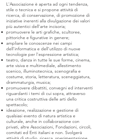
L'Associazione è aperta ad ogni tendenza,
stile o tecnica e si propone attività di
ricerca, di conservazione, di promozione di
iniziative inerenti alla divulgazione dei valori
più autentici dell'arte incisoria;
promuovere le arti grafiche, scultoree,
pittoriche e figurative in genere;
ampliare le conoscenze nei campi
dell'informatica e dell'utilizzo di nuove
tecnologie per l'espressione artistica;
teatro, danza in tutte le sue forme, cinema,
arte visiva e multimediale, allestimento
scenico, illuminotecnica, scenografia e
costume, storia, letteratura, sceneggiatura,
drammaturgia, musica;
promuovere dibattiti, convegni ed interventi
riguardanti i temi di cui sopra, attraverso
una critica costruttiva delle arti dello
spettacolo;
ideazione, realizzazione e gestione di
qualsiasi evento di natura artistica e
culturale, anche in collaborazione con
privati, altre Associazioni, Fondazioni, circoli,
comitati ed Enti italiani e non. Svolgerà
attività di studio, ricerca, sperimentazione,