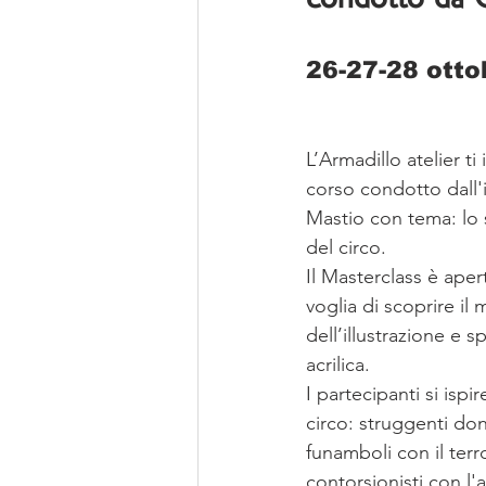
condotto da G
26-27-28 otto
L’Armadillo atelier ti i
corso condotto dall'il
Mastio con tema: lo
del circo.
Il Masterclass è ape
voglia di scoprire il
dell’illustrazione e s
acrilica.
I partecipanti si isp
circo: struggenti do
funamboli con il terr
contorsionisti con l'a