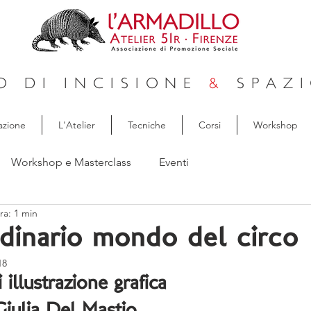
O DI INCISIONE
&
SPAZI
azione
L'Atelier
Tecniche
Corsi
Workshop
Workshop e Masterclass
Eventi
ra: 1 min
rdinario mondo del circo
18
 illustrazione grafica 