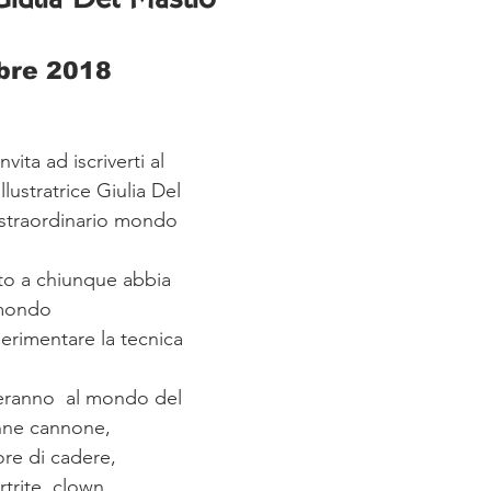
iulia Del Mastio
bre 2018
nvita ad iscriverti al 
lustratrice Giulia Del 
 straordinario mondo 
rto a chiunque abbia 
 mondo 
perimentare la tecnica 
ireranno  al mondo del 
nne cannone, 
ore di cadere, 
rtrite, clown 