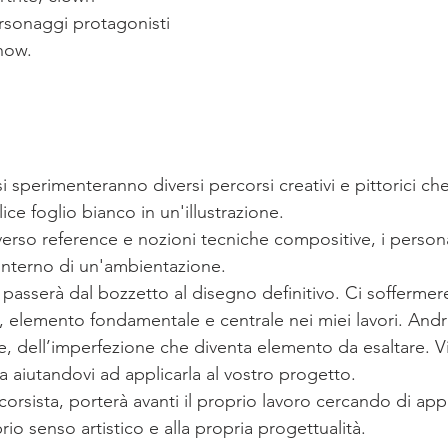
ersonaggi protagonisti 
show.
 si sperimenteranno diversi percorsi creativi e pittorici c
ce foglio bianco in un'illustrazione.
averso reference e nozioni tecniche compositive, i person
'interno di un'ambientazione.
i passerà dal bozzetto al disegno definitivo. Ci sofferme
o, elemento fondamentale e centrale nei miei lavori. And
re, dell’imperfezione che diventa elemento da esaltare. V
a aiutandovi ad applicarla al vostro progetto.
corsista, porterà avanti il proprio lavoro cercando di appli
io senso artistico e alla propria progettualità.