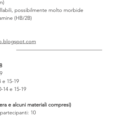
m)
llabili, possibilmente molto morbide
tamine (HB/2B)
io.blogspot.com
8
19
4 e 15-19
-14 e 15-19
era e alcuni materiali compresi)
artecipanti: 10