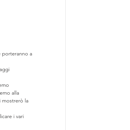
he porteranno a 
aggi 
remo 
remo alla 
i mostrerò la 
care i vari 