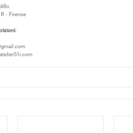
illo
1R - Firenze
rizioni:
r@gmail.com
telier51r.com