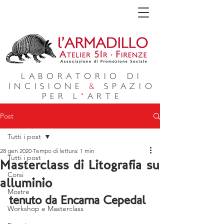
LABORATORIO DI
INCISIONE
&
SPAZIO
PER L
'
ARTE
Post
Tutti i post
28 gen 2020
Tempo di lettura: 1 min
Tutti i post
Masterclass di Litografia su
Corsi
alluminio
Mostre
tenuto da Encarna Cepedal 
Workshop e Masterclass