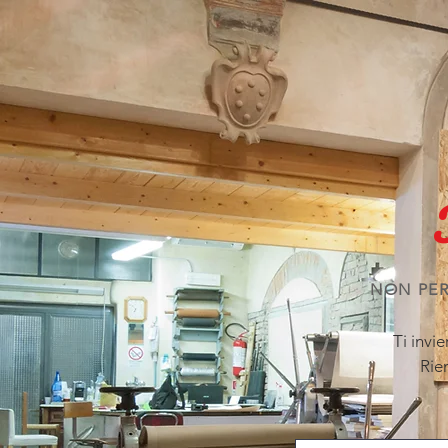
NON PER
Ti invi
Rie