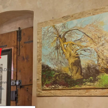
!
MADILLO
ramma.
ma.