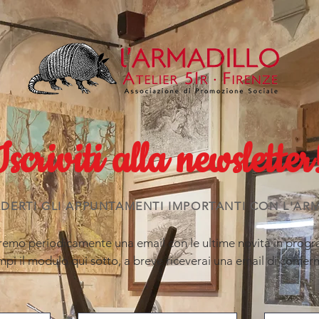
Iscriviti alla newsletter
DERTI GLI APPUNTAMENTI IMPORTANTI CON L'AR
eremo periodicamente una email con le ultime novità in prog
mpi il modulo qui sotto, a breve riceverai una email di confer